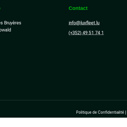
e
Contact
es Bruyères
info@luxfleet.lu
owald
(+352) 49 51 74 1
Politique de Confidentialité